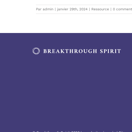
Par
admin
|
janvier 29th, 2024
|
Ressource
|
0 comment